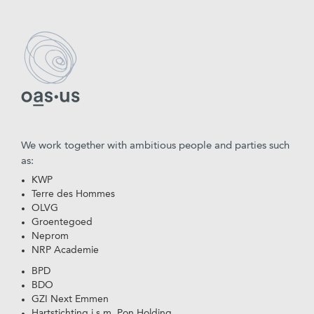
We work together with ambitious people and parties such
as:
KWP
Terre des Hommes
OLVG
Groentegoed
Neprom
NRP Academie
BPD
BDO
GZI Next Emmen
Hartstichting i.s.m. Pon Holding